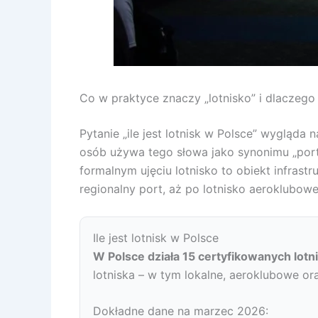
Co w praktyce znaczy „lotnisko” i dlaczeg
Pytanie „ile jest lotnisk w Polsce” wygląda
osób używa tego słowa jako synonimu „portu 
formalnym ujęciu lotnisko to obiekt infrast
regionalny port, aż po lotnisko aeroklubow
Ile jest lotnisk w Polsce
W Polsce działa 15 certyfikowanych lotn
lotniska – w tym lokalne, aeroklubowe o
Dokładne dane na marzec 2026: