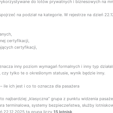
ykorzystywane do lotów prywatnych i biznesowych na mni
spojrzeć na podział na kategorie. W rejestrze na dzień 22.
anych,
ej certyfikacji,
ących certyfikacji,
znacza inny poziom wymagań formalnych i inny typ działal
, czy tylko te o określonym statusie, wynik będzie inny.
 ile ich jest i co to oznacza dla pasażera
to najbardziej „klasyczna” grupa z punktu widzenia pasażer
ktura terminalowa, systemy bezpieczeństwa, służby lotnis
eń 22.12.2025 ta grupa liczy
15 lotnisk
.