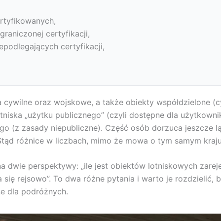
ertyfikowanych,
graniczonej certyfikacji,
epodlegających certyfikacji,
 cywilne oraz wojskowe, a także obiekty współdzielone (c
lotniska „użytku publicznego” (czyli dostępne dla użytkow
ego (z zasady niepubliczne). Część osób dorzuca jeszcze l
 Stąd różnice w liczbach, mimo że mowa o tym samym kraju
a dwie perspektywy: „ile jest obiektów lotniskowych zareje
ta się rejsowo”. To dwa różne pytania i warto je rozdzielić,
ne dla podróżnych.