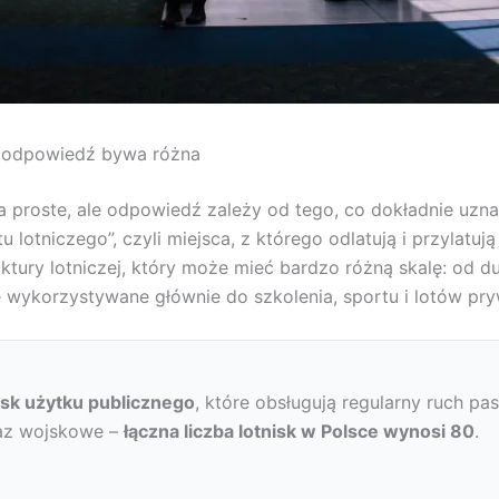
o odpowiedź bywa różna
 na proste, ale odpowiedź zależy od tego, co dokładnie uzn
lotniczego”, czyli miejsca, z którego odlatują i przylatu
ruktury lotniczej, który może mieć bardzo różną skalę: od 
e wykorzystywane głównie do szkolenia, sportu i lotów pr
isk użytku publicznego
, które obsługują regularny ruch pa
raz wojskowe –
łączna liczba lotnisk w Polsce wynosi 80
.