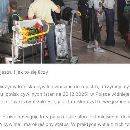
estru i jak to się liczy
liczymy lotniska cywilne wpisane do rejestru, otrzymujemy
u lotnisk cywilnych (stan na 22.12.2025) w Polsce widnieje
znie w różnym zakresie, jak i lotniska użytku wyłącznego
otnisk obsługuje loty pasażerskie albo jest miejscem, do k
o cywilne i ma określony status. W praktyce wiele z nich t