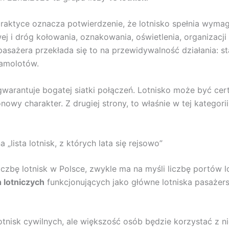
 praktyce oznacza potwierdzenie, że lotnisko spełnia wyma
j i dróg kołowania, oznakowania, oświetlenia, organizacj
pasażera przekłada się to na przewidywalność działania: sta
samolotów.
gwarantuje bogatej siatki połączeń. Lotnisko może być cer
owy charakter. Z drugiej strony, to właśnie w tej kategori
„lista lotnisk, z których lata się rejsowo”
czbę lotnisk w Polsce, zwykle ma na myśli liczbę portów 
 lotniczych
funkcjonujących jako główne lotniska pasażersk
otnisk cywilnych, ale większość osób będzie korzystać z nie