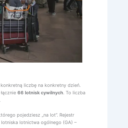
 konkretną liczbę na konkretny dzień.
 łącznie
66 lotnisk cywilnych
. To liczba
.
tórego pojedziesz „na lot”. Rejestr
o lotniska lotnictwa ogólnego (GA) –