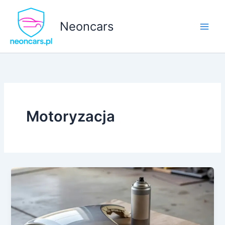
Przejdź
do
Neoncars
treści
Motoryzacja