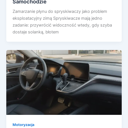
Samochodzie
Zamarzanie płynu do spryskiwaczy jako problem
eksploatacyjny zimą Spryskiwacze mają jedno
zadanie: przywrócić widoczność wtedy, gdy szyba
dostaje solanką, błotem
Motoryzacja