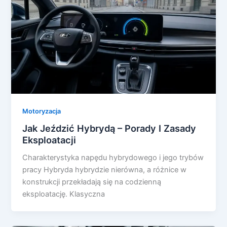
Motoryzacja
Jak Jeździć Hybrydą – Porady I Zasady
Eksploatacji
Charakterystyka napędu hybrydowego i jego trybów
pracy Hybryda hybrydzie nierówna, a różnice w
konstrukcji przekładają się na codzienną
eksploatację. Klasyczna