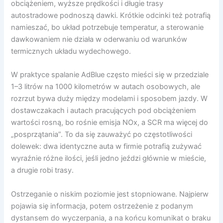
obciążeniem, wyższe prędkości i długie trasy
autostradowe podnoszą dawki. Krótkie odcinki też potrafią
namieszać, bo układ potrzebuje temperatur, a sterowanie
dawkowaniem nie działa w oderwaniu od warunków
termicznych układu wydechowego.
W praktyce spalanie AdBlue często mieści się w przedziale
1–3 litrów na 1000 kilometrów w autach osobowych, ale
rozrzut bywa duży między modelami i sposobem jazdy. W
dostawczakach i autach pracujących pod obciążeniem
wartości rosną, bo rośnie emisja NOx, a SCR ma więcej do
„posprzątania”. To da się zauważyć po częstotliwości
dolewek: dwa identyczne auta w firmie potrafią zużywać
wyraźnie różne ilości, jeśli jedno jeździ głównie w mieście,
a drugie robi trasy.
Ostrzeganie o niskim poziomie jest stopniowane. Najpierw
pojawia się informacja, potem ostrzeżenie z podanym
dystansem do wyczerpania, a na końcu komunikat o braku