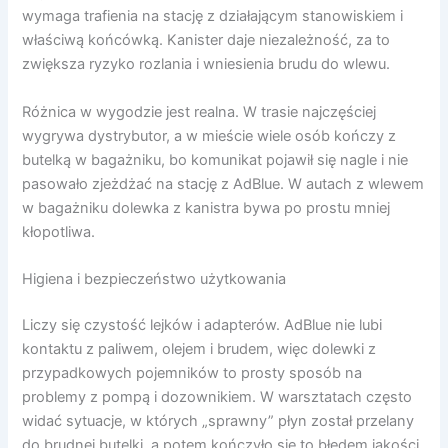
wymaga trafienia na stację z działającym stanowiskiem i
właściwą końcówką. Kanister daje niezależność, za to
zwiększa ryzyko rozlania i wniesienia brudu do wlewu.
Różnica w wygodzie jest realna. W trasie najczęściej
wygrywa dystrybutor, a w mieście wiele osób kończy z
butelką w bagażniku, bo komunikat pojawił się nagle i nie
pasowało zjeżdżać na stację z AdBlue. W autach z wlewem
w bagażniku dolewka z kanistra bywa po prostu mniej
kłopotliwa.
Higiena i bezpieczeństwo użytkowania
Liczy się czystość lejków i adapterów. AdBlue nie lubi
kontaktu z paliwem, olejem i brudem, więc dolewki z
przypadkowych pojemników to prosty sposób na
problemy z pompą i dozownikiem. W warsztatach często
widać sytuacje, w których „sprawny” płyn został przelany
do brudnej butelki, a potem kończyło się to błędem jakości