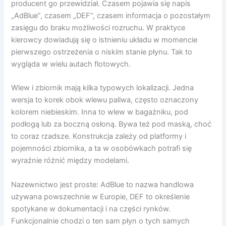
producent go przewidział. Czasem pojawia się napis
„AdBlue”, czasem „DEF”, czasem informacja o pozostałym
zasięgu do braku możliwości rozruchu. W praktyce
kierowcy dowiadują się o istnieniu układu w momencie
pierwszego ostrzeżenia o niskim stanie płynu. Tak to
wygląda w wielu autach flotowych.
Wlew i zbiornik mają kilka typowych lokalizacji. Jedna
wersja to korek obok wlewu paliwa, często oznaczony
kolorem niebieskim. Inna to wlew w bagażniku, pod
podłogą lub za boczną osłoną. Bywa też pod maską, choć
to coraz rzadsze. Konstrukcja zależy od platformy i
pojemności zbiornika, a ta w osobówkach potrafi się
wyraźnie różnić między modelami.
Nazewnictwo jest proste: AdBlue to nazwa handlowa
używana powszechnie w Europie, DEF to określenie
spotykane w dokumentacji i na części rynków.
Funkcjonalnie chodzi o ten sam płyn o tych samych