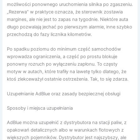
możliwości ponownego uruchomienia silnika po zgaszeniu.
„Rezerwa” w praktyce oznacza, że sterownik zostawia
margines, ale nie jest to zapas na tygodnie. Niektóre auta
długo pozwalają jechać po pierwszym alarmie, inne szybko
przechodzą do fazy licznika kilometrów.
Po spadku poziomu do minimum część samochodów
wprowadza ograniczenia, a część po prostu blokuje
ponowny rozruch po wyłączeniu zapłonu. To częsty
motyw w autach, które trafiły na lawetę tylko dlatego, że
ktoś zlekceważył ostatnie ostrzeżenia. Tak, to się zdarza.
Uzupełnianie AdBlue oraz zasady bezpiecznej obsługi
Sposoby i miejsca uzupełniania
AdBlue można uzupełnić z dystrybutora na stacji paliw, z
opakowań detalicznych albo w warunkach flotowych z
większych pojemników. Dystrybutor jest najszybszy, ale