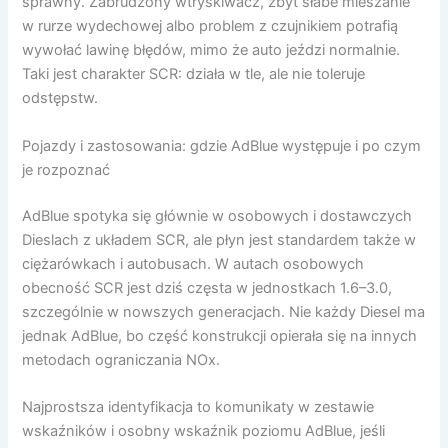
sprawny. Zabrudzony wtryskiwacz, zbyt słabe mieszanie
w rurze wydechowej albo problem z czujnikiem potrafią
wywołać lawinę błędów, mimo że auto jeździ normalnie.
Taki jest charakter SCR: działa w tle, ale nie toleruje
odstępstw.
Pojazdy i zastosowania: gdzie AdBlue występuje i po czym
je rozpoznać
AdBlue spotyka się głównie w osobowych i dostawczych
Dieslach z układem SCR, ale płyn jest standardem także w
ciężarówkach i autobusach. W autach osobowych
obecność SCR jest dziś częsta w jednostkach 1.6–3.0,
szczególnie w nowszych generacjach. Nie każdy Diesel ma
jednak AdBlue, bo część konstrukcji opierała się na innych
metodach ograniczania NOx.
Najprostsza identyfikacja to komunikaty w zestawie
wskaźników i osobny wskaźnik poziomu AdBlue, jeśli