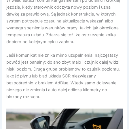
W wielu autach komunikat gaśnie sam po dolaniu i krótkiej
jeździe, kiedy sterownik odczyta nowy poziom i uzna
dawkę za prawidłową. Są jednak konstrukcje, w których
system potrzebuje czasu na aktualizację wskazań albo
wymaga spełnienia warunków pracy, takich jak określona
temperatura układu. Zdarza się też, że ostrzeżenie znika
dopiero po kolejnym cyklu zapłonu.
Jeśli komunikat nie znika mimo uzupełnienia, najczęstszy
powód jest banalny: dolano zbyt mało i czujnik dalej widzi
niski poziom. Druga grupa problemów to czujnik poziomu,
jakość płynu lub błąd układu SCR niezwiązany
bezpośrednio z brakiem AdBlue. Wtedy samo dolewanie
niczego nie zmienia i auto dalej odlicza kilometry do
blokady rozruchu.