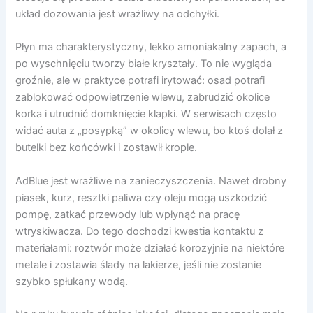
układ dozowania jest wrażliwy na odchyłki.
Płyn ma charakterystyczny, lekko amoniakalny zapach, a
po wyschnięciu tworzy białe kryształy. To nie wygląda
groźnie, ale w praktyce potrafi irytować: osad potrafi
zablokować odpowietrzenie wlewu, zabrudzić okolice
korka i utrudnić domknięcie klapki. W serwisach często
widać auta z „posypką” w okolicy wlewu, bo ktoś dolał z
butelki bez końcówki i zostawił krople.
AdBlue jest wrażliwe na zanieczyszczenia. Nawet drobny
piasek, kurz, resztki paliwa czy oleju mogą uszkodzić
pompę, zatkać przewody lub wpłynąć na pracę
wtryskiwacza. Do tego dochodzi kwestia kontaktu z
materiałami: roztwór może działać korozyjnie na niektóre
metale i zostawia ślady na lakierze, jeśli nie zostanie
szybko spłukany wodą.