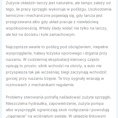
Zużycie okładzin tarczy jest naturalne, ale tempo zależy od
tego, ile pracy sprzęgło wykonuje w poślizgu. Uszkodzenia
termiczne i mechaniczne pojawiają się, gdy tarcza jest
przegrzewana albo gdy układ pracuje z niewłaściwą
współosiowością. Wtedy ślady widać nie tylko na tarczy,
ale też na docisku i kole zamachowym.
Najczęstsze awarie to poślizg pod obciążeniem, niepełne
wysprzęglanie, hałasy łożyska oporowego i drgania przy
ruszaniu. W codziennej eksploatacji kierowcy często
opisują to prosto: silnik wchodzi na obroty, a auto nie
przyspiesza tak jak wcześniej; biegi zaczynają wchodzić
gorzej; przy ruszaniu trzęsie. Te trzy sygnały wracają w
rozmowach z mechanikami regularnie.
Problemy sterowania potrafią naśladować zużyte sprzęgło.
Nieszczelna hydraulika, zapowietrzenie, zużyta pompa
albo wysprzęglik ograniczają skok rozłączania i powodują
„ciągnięcie” na wciśniętym pedale. W układzie linkowym