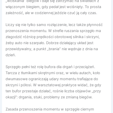
„wciskania” biegów i daje się zatrzymać na światłach z
włączonym biegiem, gdy pedał jest wciśnięty. To prosta
zależność, ale w codziennej jeździe czuć ją cały czas.
Liczy się nie tylko samo rozłączenie, lecz także płynność
przenoszenia momentu. W strefie ruszania sprzęgło ma
złagodzić różnicę prędkości obrotowej silnika i skrzyni,
żeby auto nie szarpało. Dobrze działający układ jest
przewidywalny, a punkt „brania” nie wędruje z dnia na
dzień.
Sprzęgło pełni też rolę bufora dla drgań i przeciążeń.
Tarcza z tłumikami skrętnymi oraz, w wielu autach, koło
dwumasowe ograniczają udary momentu trafiające do
skrzyni i półosi. W warsztatowej praktyce widać, że gdy
ten bufor przestaje działać, rośnie liczba objawów „przy
okazji”: drgania, stuki, problemy ze zmianą biegów.
Zasada przenoszenia momentu w sprzęgle ciernym