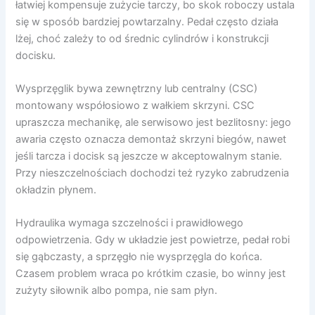
łatwiej kompensuje zużycie tarczy, bo skok roboczy ustala
się w sposób bardziej powtarzalny. Pedał często działa
lżej, choć zależy to od średnic cylindrów i konstrukcji
docisku.
Wysprzęglik bywa zewnętrzny lub centralny (CSC)
montowany współosiowo z wałkiem skrzyni. CSC
upraszcza mechanikę, ale serwisowo jest bezlitosny: jego
awaria często oznacza demontaż skrzyni biegów, nawet
jeśli tarcza i docisk są jeszcze w akceptowalnym stanie.
Przy nieszczelnościach dochodzi też ryzyko zabrudzenia
okładzin płynem.
Hydraulika wymaga szczelności i prawidłowego
odpowietrzenia. Gdy w układzie jest powietrze, pedał robi
się gąbczasty, a sprzęgło nie wysprzęgla do końca.
Czasem problem wraca po krótkim czasie, bo winny jest
zużyty siłownik albo pompa, nie sam płyn.