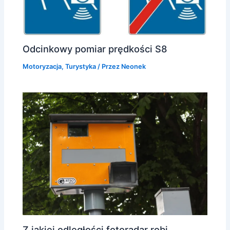
Odcinkowy pomiar prędkości S8
Motoryzacja
,
Turystyka
/ Przez
Neonek
Z jakiej odległości fotoradar robi