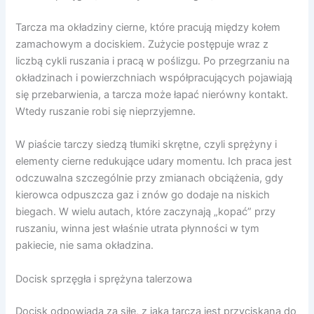
Tarcza ma okładziny cierne, które pracują między kołem
zamachowym a dociskiem. Zużycie postępuje wraz z
liczbą cykli ruszania i pracą w poślizgu. Po przegrzaniu na
okładzinach i powierzchniach współpracujących pojawiają
się przebarwienia, a tarcza może łapać nierówny kontakt.
Wtedy ruszanie robi się nieprzyjemne.
W piaście tarczy siedzą tłumiki skrętne, czyli sprężyny i
elementy cierne redukujące udary momentu. Ich praca jest
odczuwalna szczególnie przy zmianach obciążenia, gdy
kierowca odpuszcza gaz i znów go dodaje na niskich
biegach. W wielu autach, które zaczynają „kopać” przy
ruszaniu, winna jest właśnie utrata płynności w tym
pakiecie, nie sama okładzina.
Docisk sprzęgła i sprężyna talerzowa
Docisk odpowiada za siłę, z jaką tarcza jest przyciskana do