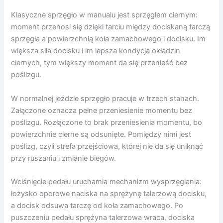
Klasyczne sprzęgło w manualu jest sprzęgłem ciernym:
moment przenosi się dzięki tarciu między dociskaną tarczą
sprzęgła a powierzchnią koła zamachowego i docisku. Im
większa siła docisku i im lepsza kondycja okładzin
ciernych, tym większy moment da się przenieść bez
poślizgu.
W normalnej jeździe sprzęgło pracuje w trzech stanach.
Załączone oznacza pełne przeniesienie momentu bez
poślizgu. Rozłączone to brak przeniesienia momentu, bo
powierzchnie cierne są odsunięte. Pomiędzy nimi jest
poślizg, czyli strefa przejściowa, której nie da się uniknąć
przy ruszaniu i zmianie biegów.
Wciśnięcie pedału uruchamia mechanizm wysprzęglania:
łożysko oporowe naciska na sprężynę talerzową docisku,
a docisk odsuwa tarczę od koła zamachowego. Po
puszczeniu pedału sprężyna talerzowa wraca, dociska