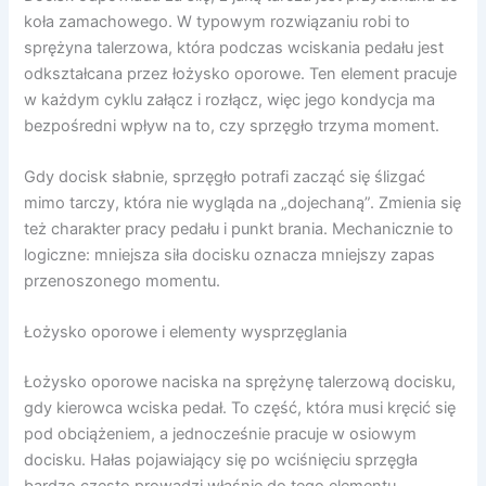
koła zamachowego. W typowym rozwiązaniu robi to
sprężyna talerzowa, która podczas wciskania pedału jest
odkształcana przez łożysko oporowe. Ten element pracuje
w każdym cyklu załącz i rozłącz, więc jego kondycja ma
bezpośredni wpływ na to, czy sprzęgło trzyma moment.
Gdy docisk słabnie, sprzęgło potrafi zacząć się ślizgać
mimo tarczy, która nie wygląda na „dojechaną”. Zmienia się
też charakter pracy pedału i punkt brania. Mechanicznie to
logiczne: mniejsza siła docisku oznacza mniejszy zapas
przenoszonego momentu.
Łożysko oporowe i elementy wysprzęglania
Łożysko oporowe naciska na sprężynę talerzową docisku,
gdy kierowca wciska pedał. To część, która musi kręcić się
pod obciążeniem, a jednocześnie pracuje w osiowym
docisku. Hałas pojawiający się po wciśnięciu sprzęgła