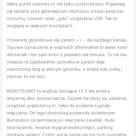
Słaby punkt masowy to nie tylko ryzyko brumu. Pojawiają
się restarty przy głośniejszym słuchaniu, trzaski podczas
rozruchu, czasem radio „gubi” urządzenia USB. Tak to
wygląda w realnych montażach.
Przewody głośnikowe idą parami + i − dla każdego kanału.
Typowe oznaczenie w wiązkach aftermarket to jeden kolor
dla kanału i ten sam kolor z paskiem dla minusa. Tu nie ma
miejsca na zgadywanie: pomyłka w parach daje
odwróconą fazę w jednym głośniku, a wtedy bas znika i
słychać to od razu.
REMOTE/ANT to wyjście sterujące 12 V dla anteny
aktywnej albo wzmacniacza. Zwykle nie służy do zasilania
urządzeń prądożernych, tylko do podania sygnału
włączania. Do tego dochodzą przewody dodatkowe:
illumination (ściemnianie po włączeniu świateł), mute
(wyciszenie), reverse (sygnał wstecznego), parking
(blokady wideo). Część aut w ogóle nie ma tych sygnałów