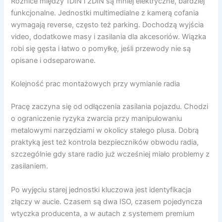
Różnice między 1DIN i 2DIN są mniej elektryczne, bardziej
funkcjonalne. Jednostki multimedialne z kamerą cofania
wymagają reverse, często też parking. Dochodzą wyjścia
video, dodatkowe masy i zasilania dla akcesoriów. Wiązka
robi się gęsta i łatwo o pomyłkę, jeśli przewody nie są
opisane i odseparowane.
Kolejność prac montażowych przy wymianie radia
Pracę zaczyna się od odłączenia zasilania pojazdu. Chodzi
o ograniczenie ryzyka zwarcia przy manipulowaniu
metalowymi narzędziami w okolicy stałego plusa. Dobrą
praktyką jest też kontrola bezpieczników obwodu radia,
szczególnie gdy stare radio już wcześniej miało problemy z
zasilaniem.
Po wyjęciu starej jednostki kluczowa jest identyfikacja
złączy w aucie. Czasem są dwa ISO, czasem pojedyncza
wtyczka producenta, a w autach z systemem premium