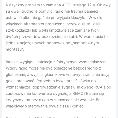
Klasyczny problem to zamiana ACC i stałego 12 V. Objawy
są dwa i trudno je pomylić: radio nie trzyma pamięci
ustawień albo nie gaśnie po wyjęciu kluczyka. W wielu
wiązkach aftermarket producenci przewidują to i dają
szybkozłączki lub wtyki umożliwiające zamianę tych
dwóch przewodów bez rozcinania kabli. W warsztacie to
jedna z najczęstszych poprawek po „samodzielnym
montażu”.
Inaczej wygląda instalacja z fabrycznym wzmacniaczem.
Wtedy radio może nie być połączone bezpośrednio z
głośnikami, a wyjścia głośnikowe w nowym radiu nie mają
gdzie pracować. Potrzebna bywa przejściówka do
wzmacniacza, doprowadzenie sygnału liniowego RCA albo
zastosowanie konwertera sygnału, a REMOTE staje się
krytyczny, bo bez niego wzmacniacz nie wstanie. Bez
właściwego sterowania bywa cisza i koniec.