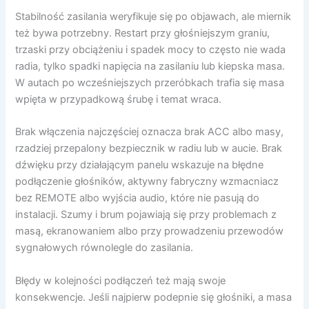
Stabilność zasilania weryfikuje się po objawach, ale miernik
też bywa potrzebny. Restart przy głośniejszym graniu,
trzaski przy obciążeniu i spadek mocy to często nie wada
radia, tylko spadki napięcia na zasilaniu lub kiepska masa.
W autach po wcześniejszych przeróbkach trafia się masa
wpięta w przypadkową śrubę i temat wraca.
Brak włączenia najczęściej oznacza brak ACC albo masy,
rzadziej przepalony bezpiecznik w radiu lub w aucie. Brak
dźwięku przy działającym panelu wskazuje na błędne
podłączenie głośników, aktywny fabryczny wzmacniacz
bez REMOTE albo wyjścia audio, które nie pasują do
instalacji. Szumy i brum pojawiają się przy problemach z
masą, ekranowaniem albo przy prowadzeniu przewodów
sygnałowych równolegle do zasilania.
Błędy w kolejności podłączeń też mają swoje
konsekwencje. Jeśli najpierw podepnie się głośniki, a masa