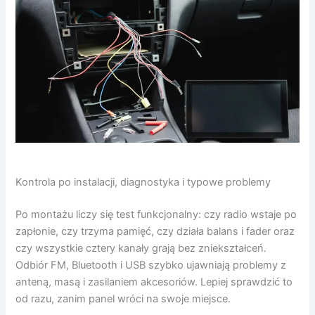
Kontrola po instalacji, diagnostyka i typowe problemy
Po montażu liczy się test funkcjonalny: czy radio wstaje po
zapłonie, czy trzyma pamięć, czy działa balans i fader oraz
czy wszystkie cztery kanały grają bez zniekształceń.
Odbiór FM, Bluetooth i USB szybko ujawniają problemy z
anteną, masą i zasilaniem akcesoriów. Lepiej sprawdzić to
od razu, zanim panel wróci na swoje miejsce.