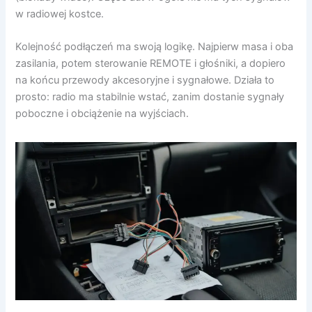
w radiowej kostce.
Kolejność podłączeń ma swoją logikę. Najpierw masa i oba
zasilania, potem sterowanie REMOTE i głośniki, a dopiero
na końcu przewody akcesoryjne i sygnałowe. Działa to
prosto: radio ma stabilnie wstać, zanim dostanie sygnały
poboczne i obciążenie na wyjściach.