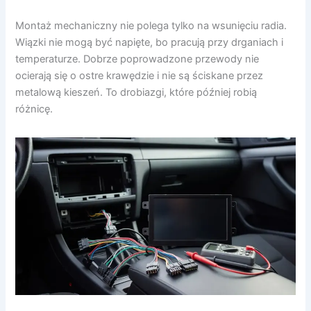
Montaż mechaniczny nie polega tylko na wsunięciu radia.
Wiązki nie mogą być napięte, bo pracują przy drganiach i
temperaturze. Dobrze poprowadzone przewody nie
ocierają się o ostre krawędzie i nie są ściskane przez
metalową kieszeń. To drobiazgi, które później robią
różnicę.