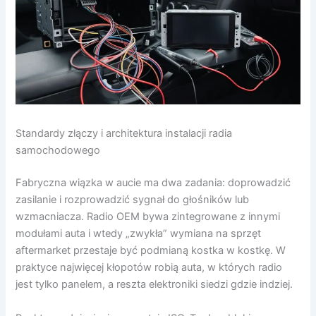
Standardy złączy i architektura instalacji radia
samochodowego
Fabryczna wiązka w aucie ma dwa zadania: doprowadzić
zasilanie i rozprowadzić sygnał do głośników lub
wzmacniacza. Radio OEM bywa zintegrowane z innymi
modułami auta i wtedy „zwykła” wymiana na sprzęt
aftermarket przestaje być podmianą kostka w kostkę. W
praktyce najwięcej kłopotów robią auta, w których radio
jest tylko panelem, a reszta elektroniki siedzi gdzie indziej.