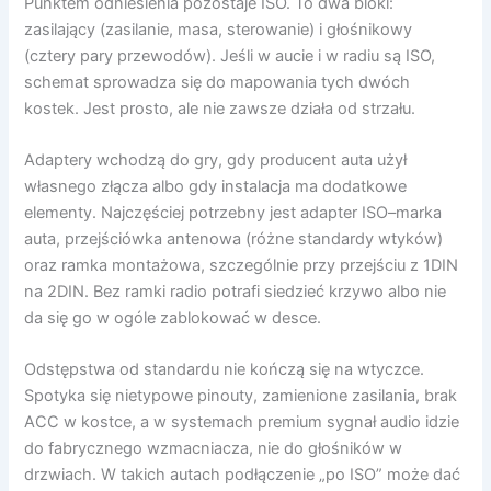
Punktem odniesienia pozostaje ISO. To dwa bloki:
zasilający (zasilanie, masa, sterowanie) i głośnikowy
(cztery pary przewodów). Jeśli w aucie i w radiu są ISO,
schemat sprowadza się do mapowania tych dwóch
kostek. Jest prosto, ale nie zawsze działa od strzału.
Adaptery wchodzą do gry, gdy producent auta użył
własnego złącza albo gdy instalacja ma dodatkowe
elementy. Najczęściej potrzebny jest adapter ISO–marka
auta, przejściówka antenowa (różne standardy wtyków)
oraz ramka montażowa, szczególnie przy przejściu z 1DIN
na 2DIN. Bez ramki radio potrafi siedzieć krzywo albo nie
da się go w ogóle zablokować w desce.
Odstępstwa od standardu nie kończą się na wtyczce.
Spotyka się nietypowe pinouty, zamienione zasilania, brak
ACC w kostce, a w systemach premium sygnał audio idzie
do fabrycznego wzmacniacza, nie do głośników w
drzwiach. W takich autach podłączenie „po ISO” może dać