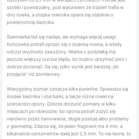
odczytem co 0,1 mm w wersjach cyfrowych. Pomiar jest
szybki i powtarzalny, pod warunkiem że trzpień trafia w
dno rowka, a stopka miernika opiera się stabilnie o
powierzchnię bieżnika.
Suwmiarka też się nadaje, ale wymaga więcej uwagi.
Końcówka potrafi oprzeć się o ściankę rowka, a wtedy
odczyt wychodzi zawyżony. Miarka z podziałką ma
jeszcze większy rozrzut błędu, bo trudno utrzymać pion i
dobrze docisnąć. Da się, tylko wynik jest bardziej „do
przyjęcia” niż pomiarowy.
Wiarygodny pomiar oznacza kilka punktów. Sprawdza się
środek bieżnika i oba barki, a także różne rowki na
szerokości opony. Dobrze dorzucić pomiary w kilku
miejscach po obwodzie, bo opona potrafi zużyć się
nierówno przez hamowania, długie postoje albo problemy
z geometrią. Zdarza się, że jeden fragment ma 4 mm, a
kilkanaście centymetrów dalej jest 2,5 mm. To nie teoria, to