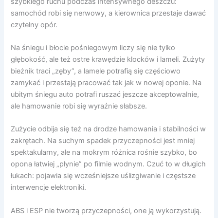
szybkiego ruchu podczas intensywnego deszczu:
samochód robi się nerwowy, a kierownica przestaje dawać
czytelny opór.
Na śniegu i błocie pośniegowym liczy się nie tylko
głębokość, ale też ostre krawędzie klocków i lameli. Zużyty
bieżnik traci „zęby”, a lamele potrafią się częściowo
zamykać i przestają pracować tak jak w nowej oponie. Na
ubitym śniegu auto potrafi ruszać jeszcze akceptowalnie,
ale hamowanie robi się wyraźnie słabsze.
Zużycie odbija się też na drodze hamowania i stabilności w
zakrętach. Na suchym spadek przyczepności jest mniej
spektakularny, ale na mokrym różnica rośnie szybko, bo
opona łatwiej „płynie” po filmie wodnym. Czuć to w długich
łukach: pojawia się wcześniejsze uślizgiwanie i częstsze
interwencje elektroniki.
ABS i ESP nie tworzą przyczepności, one ją wykorzystują.