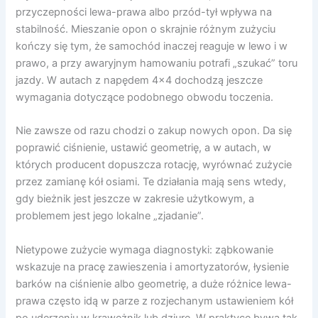
przyczepności lewa-prawa albo przód-tył wpływa na
stabilność. Mieszanie opon o skrajnie różnym zużyciu
kończy się tym, że samochód inaczej reaguje w lewo i w
prawo, a przy awaryjnym hamowaniu potrafi „szukać” toru
jazdy. W autach z napędem 4×4 dochodzą jeszcze
wymagania dotyczące podobnego obwodu toczenia.
Nie zawsze od razu chodzi o zakup nowych opon. Da się
poprawić ciśnienie, ustawić geometrię, a w autach, w
których producent dopuszcza rotację, wyrównać zużycie
przez zamianę kół osiami. Te działania mają sens wtedy,
gdy bieżnik jest jeszcze w zakresie użytkowym, a
problemem jest jego lokalne „zjadanie”.
Nietypowe zużycie wymaga diagnostyki: ząbkowanie
wskazuje na pracę zawieszenia i amortyzatorów, łysienie
barków na ciśnienie albo geometrię, a duże różnice lewa-
prawa często idą w parze z rozjechanym ustawieniem kół
po uderzeniu w krawężnik lub dziurę. W praktyce bywa tak,