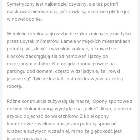
Symetryczny jest najbardziej czytelny, ale też potrafi
maskować nierówności, jeśli rowki są szerokie i płytkie już
w nowej oponie.
W trakcie eksploatacji rzeźba bieżnika zmienia się nie tylko
przez ubytek milimetrów. Lamele w miękkich mieszankach
potrafią się „zlepić” i wizualnie zniknąć, a krawędzie
klocków zaokrąglają się od hamowań i jazdy po
rozgrzanym asfalcie. Kto ogląda opony głównie na
parkingu pod domem, często widzi jedynie, że „rowki
jeszcze są”. Tyle że kształt i ostrość krawędzi też robią
robotę.
Różne konstrukcje zużywają się inaczej. Opony sportowe z
dużymi blokami mogą wyglądać na „pełne” długo, a potem
szybko dojechać do wskaźników. Z kolei opony
komfortowe z wieloma nacięciami potrafią sprawiać
wrażenie zużytych wcześniej, mimo że głębokość jest
jeszcze przyzwoita.