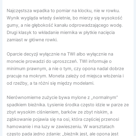
Najczęstsza wpadka to pomiar na klocku, nie w rowku.
Wynik wygląda wtedy świetnie, bo mierzy się wysokość
gumy, a nie głębokość kanału odprowadzającego wodę.
Drugi klasyk to wkładanie miernika w płytkie nacięcia
zamiast w główne rowki.
Oparcie decyzji wyłącznie na TWI albo wyłącznie na
monecie prowadzi do uproszczeń. TWI informuje o
minimum prawnym, a nie o tym, czy opona nadal dobrze
pracuje na mokrym. Moneta zależy od miejsca włożenia i
od rzeźby, a ta różni się między modelami.
Nierównomierne zużycie bywa mylone z „normalnym”
spadkiem bieżnika. Łysienie środka często idzie w parze ze
zbyt wysokim ciśnieniem, barków ze zbyt niskim, a
ząbkowanie pojawia się na osi, która częściej przenosi
hamowanie i ma luzy w zawieszeniu. W warsztatach
często pada jedno zdanie: „bieżnik jest, ale opona jest