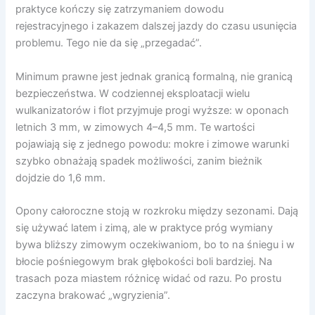
praktyce kończy się zatrzymaniem dowodu
rejestracyjnego i zakazem dalszej jazdy do czasu usunięcia
problemu. Tego nie da się „przegadać”.
Minimum prawne jest jednak granicą formalną, nie granicą
bezpieczeństwa. W codziennej eksploatacji wielu
wulkanizatorów i flot przyjmuje progi wyższe: w oponach
letnich 3 mm, w zimowych 4–4,5 mm. Te wartości
pojawiają się z jednego powodu: mokre i zimowe warunki
szybko obnażają spadek możliwości, zanim bieżnik
dojdzie do 1,6 mm.
Opony całoroczne stoją w rozkroku między sezonami. Dają
się używać latem i zimą, ale w praktyce próg wymiany
bywa bliższy zimowym oczekiwaniom, bo to na śniegu i w
błocie pośniegowym brak głębokości boli bardziej. Na
trasach poza miastem różnicę widać od razu. Po prostu
zaczyna brakować „wgryzienia”.