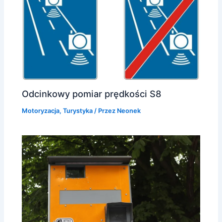
Odcinkowy pomiar prędkości S8
Motoryzacja
,
Turystyka
/ Przez
Neonek