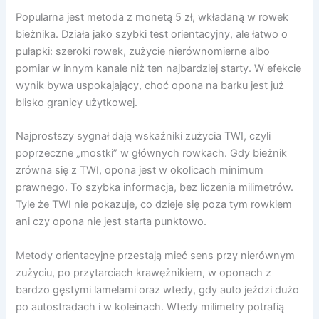
Popularna jest metoda z monetą 5 zł, wkładaną w rowek
bieżnika. Działa jako szybki test orientacyjny, ale łatwo o
pułapki: szeroki rowek, zużycie nierównomierne albo
pomiar w innym kanale niż ten najbardziej starty. W efekcie
wynik bywa uspokajający, choć opona na barku jest już
blisko granicy użytkowej.
Najprostszy sygnał dają wskaźniki zużycia TWI, czyli
poprzeczne „mostki” w głównych rowkach. Gdy bieżnik
zrówna się z TWI, opona jest w okolicach minimum
prawnego. To szybka informacja, bez liczenia milimetrów.
Tyle że TWI nie pokazuje, co dzieje się poza tym rowkiem
ani czy opona nie jest starta punktowo.
Metody orientacyjne przestają mieć sens przy nierównym
zużyciu, po przytarciach krawężnikiem, w oponach z
bardzo gęstymi lamelami oraz wtedy, gdy auto jeździ dużo
po autostradach i w koleinach. Wtedy milimetry potrafią