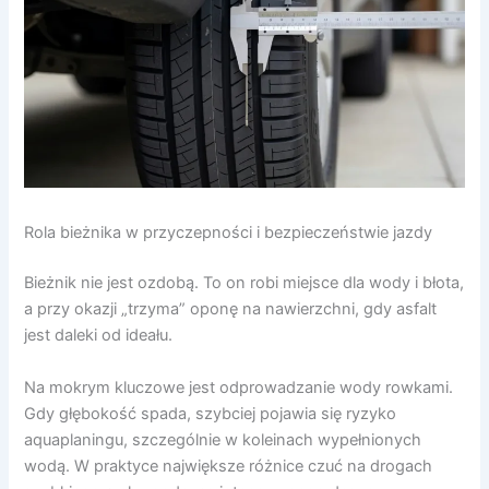
Rola bieżnika w przyczepności i bezpieczeństwie jazdy
Bieżnik nie jest ozdobą. To on robi miejsce dla wody i błota,
a przy okazji „trzyma” oponę na nawierzchni, gdy asfalt
jest daleki od ideału.
Na mokrym kluczowe jest odprowadzanie wody rowkami.
Gdy głębokość spada, szybciej pojawia się ryzyko
aquaplaningu, szczególnie w koleinach wypełnionych
wodą. W praktyce największe różnice czuć na drogach