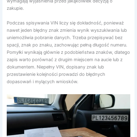
wymagają wyjaśnienia przed jakąkolwiek decyzją o
zakupie.
Podczas spisywania VIN liczy się dokładność, ponieważ
nawet jeden błędny znak zmienia wynik wyszukiwania lub
uniemożliwia pobranie danych. Trzeba przepisywać bez
spacji, znak po znaku, zachowując pełną długość numeru.
Pomyłki wynikają głównie z podobieństwa znaków, dlatego
zapis warto porównać z drugim miejscem na aucie lub z
dokumentem. Niepełny VIN, dopisany znak lub
przestawienie kolejności prowadzi do błędnych
dopasowań i mylących wniosków.