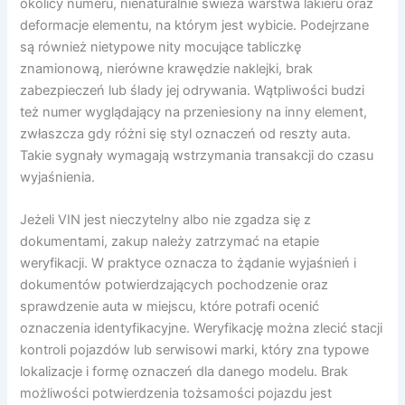
okolicy numeru, nienaturalnie świeża warstwa lakieru oraz
deformacje elementu, na którym jest wybicie. Podejrzane
są również nietypowe nity mocujące tabliczkę
znamionową, nierówne krawędzie naklejki, brak
zabezpieczeń lub ślady jej odrywania. Wątpliwości budzi
też numer wyglądający na przeniesiony na inny element,
zwłaszcza gdy różni się styl oznaczeń od reszty auta.
Takie sygnały wymagają wstrzymania transakcji do czasu
wyjaśnienia.
Jeżeli VIN jest nieczytelny albo nie zgadza się z
dokumentami, zakup należy zatrzymać na etapie
weryfikacji. W praktyce oznacza to żądanie wyjaśnień i
dokumentów potwierdzających pochodzenie oraz
sprawdzenie auta w miejscu, które potrafi ocenić
oznaczenia identyfikacyjne. Weryfikację można zlecić stacji
kontroli pojazdów lub serwisowi marki, który zna typowe
lokalizacje i formę oznaczeń dla danego modelu. Brak
możliwości potwierdzenia tożsamości pojazdu jest