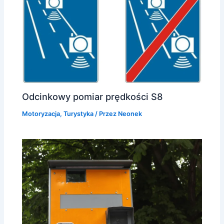
Odcinkowy pomiar prędkości S8
Motoryzacja
,
Turystyka
/ Przez
Neonek