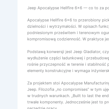
Jeep Apocalypse Hellfire 6×6 — co to za poj
Apocalypse Hellfire 6×6 to przerobiony pi
dzielności i wytrzymałości. W opisach fun
podniesionym prześwitem i terenowym ogumie
kompromisową codzienność. W praktyce jest t
Podstawą konwersji jest Jeep Gladiator, czy
wydłużenie części ładunkowej i przebudowę 
rośnie przyczepność w terenie i stabilność
elementy konstrukcyjne i wymaga inżyniersk
Za projektem stoi Apocalypse Manufacturi
Jeep. Filozofia „no compromises” w tym uj
w trudnych warunkach. „Built to last the 
trwałe komponenty. Jednocześnie jest to pr
narzędzie pracy.