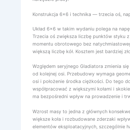
Konstrukcja 6×6 i technika — trzecia oś, na
Układ 6×6 w takim wydaniu polega na napędz
Trzecia oś zwiększa liczbę punktów styku z
momentu obrotowego bez natychmiastowego 
większą liczbę kół. Kosztem jest bardziej 
Względem seryjnego Gladiatora zmienia się
od kolejnej osi. Przebudowy wymaga geomet
osi i położenie środka ciężkości. Do teg
współpracować z większymi kołami i skokie
ma bezpośredni wpływ na prowadzenie i trw
Wzrost masy to jedna z głównych konsekwencj
większe koła i rozbudowane zderzaki wpływ
elementów eksploatacyjnych, szczególnie h