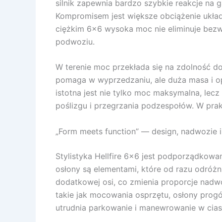
silnik zapewnia bardzo szybkie reakcje na 
Kompromisem jest większe obciążenie układu
ciężkim 6×6 wysoka moc nie eliminuje bezw
podwoziu.
W terenie moc przekłada się na zdolność do
pomaga w wyprzedzaniu, ale duża masa i o
istotna jest nie tylko moc maksymalna, lec
poślizgu i przegrzania podzespołów. W prakt
„Form meets function” — design, nadwozie 
Stylistyka Hellfire 6×6 jest podporządkow
osłony są elementami, które od razu odróżni
dodatkowej osi, co zmienia proporcje nadwo
takie jak mocowania osprzętu, osłony progó
utrudnia parkowanie i manewrowanie w cias