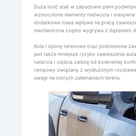
Duża ilość stali w zabudowie pełni podwój
wzmocnione elementy nadwozia i masywne uc
dodatkowa masa wpływa na pracę zawieszeni
mechaniczna często wygrywa z dążeniem do
Koła i opony terenowe oraz podniesione zaw
jest także mniejsze ryzyko zawieszenia aut
natarcia i zejścia zależą od konkretnej kon
rampowy związany z wydłużonym rozstawem
uwagi na ostrych załamaniach terenu.