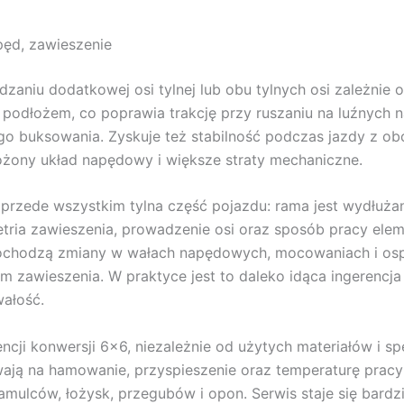
pęd, zawieszenie
aniu dodatkowej osi tylnej lub obu tylnych osi zależnie o
 podłożem, co poprawia trakcję przy ruszaniu na luźnych na
buksowania. Zyskuje też stabilność podczas jazdy z obc
złożony układ napędowy i większe straty mechaniczne.
 przede wszystkim tylna część pojazdu: rama jest wydłuża
ria zawieszenia, prowadzenie osi oraz sposób pracy elem
o dochodzą zmiany w wałach napędowych, mocowaniach i os
m zawieszenia. W praktyce jest to daleko idąca ingerencj
ałość.
i konwersji 6×6, niezależnie od użytych materiałów i spec
ają na hamowanie, przyspieszenie oraz temperaturę prac
amulców, łożysk, przegubów i opon. Serwis staje się bar