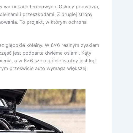
m w warunkach terenowych. Osłony podwozia,
einami i przeszkodami. Z drugiej strony
owania. To projekt, w którym ochrona
ez głębokie koleiny. W 6×6 realnym zyskiem
 część jest podparta dwiema osiami. Kąty
ienia, a w 6×6 szczególnie istotny jest kąt
rym prześwicie auto wymaga większej