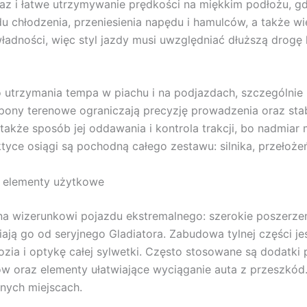
gaz i łatwe utrzymywanie prędkości na miękkim podłożu, gd
 chłodzenia, przeniesienia napędu i hamulców, a także wi
ładności, więc styl jazdy musi uwzględniać dłuższą drogę
 utrzymania tempa w piachu i na podjazdach, szczególnie 
pony terenowe ograniczają precyzję prowadzenia oraz st
z także sposób jej oddawania i kontrola trakcji, bo nadm
yce osiągi są pochodną całego zestawu: silnika, przełożeń
i elementy użytkowe
ana wizerunkowi pojazdu ekstremalnego: szerokie poszerz
ają go od seryjnego Gladiatora. Zabudowa tylnej części je
zia i optykę całej sylwetki. Często stosowane są dodatki 
w oraz elementy ułatwiające wyciąganie auta z przeszkód.
nych miejscach.