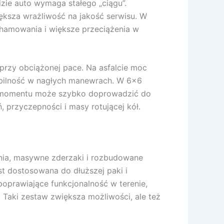
zie auto wymaga stałego „ciągu”.
ększa wrażliwość na jakość serwisu. W
 hamowania i większe przeciążenia w
przy obciążonej pace. Na asfalcie moc
abilność w nagłych manewrach. W 6×6
iar momentu może szybko doprowadzić do
, przyczepności i masy rotującej kół.
enia, masywne zderzaki i rozbudowane
st dostosowana do dłuższej paki i
poprawiające funkcjonalność w terenie,
 Taki zestaw zwiększa możliwości, ale też