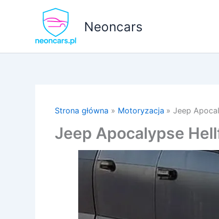
Przejdź
do
Neoncars
treści
Strona główna
Motoryzacja
Jeep Apocal
Jeep Apocalypse Hell