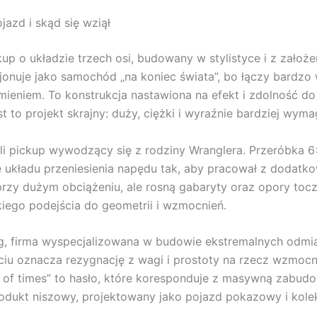
azd i skąd się wziął
ckup o układzie trzech osi, budowany w stylistyce i z za
kcjonuje jako samochód „na koniec świata”, bo łączy bard
niem. To konstrukcja nastawiona na efekt i zdolność do j
o projekt skrajny: duży, ciężki i wyraźnie bardziej wymag
li pickup wywodzący się z rodziny Wranglera. Przeróbka 6×
układu przeniesienia napędu tak, aby pracował z dodatkow
 przy dużym obciążeniu, ale rosną gabaryty oraz opory toc
iego podejścia do geometrii i wzmocnień.
ng, firma wyspecjalizowana w budowie ekstremalnych odmi
ęciu oznacza rezygnację z wagi i prostoty na rzecz wzmoc
end of times” to hasło, które koresponduje z masywną zab
odukt niszowy, projektowany jako pojazd pokazowy i kolek