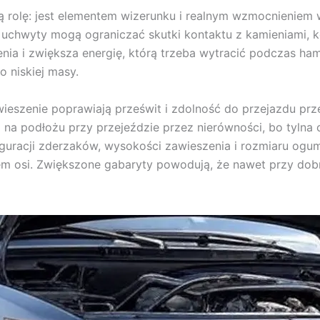
ną rolę: jest elementem wizerunku i realnym wzmocnienie
hwyty mogą ograniczać skutki kontaktu z kamieniami, kol
a i zwiększa energię, którą trzeba wytracić podczas ham
 niskiej masy.
ieszenie poprawiają prześwit i zdolność do przejazdu prz
a na podłożu przy przejeździe przez nierówności, bo tylna
figuracji zderzaków, wysokości zawieszenia i rozmiaru ogum
 osi. Zwiększone gabaryty powodują, że nawet przy dob