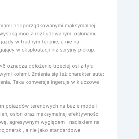
łożeniami podporządkowanymi maksymalnej
zo wysoką moc z rozbudowanymi osłonami,
azdy w trudnym terenie, a nie na
ający w eksploatacji niż seryjny pickup.
6 oznacza dołożenie trzeciej osi z tyłu,
ymi kołami. Zmienia się też charakter auta:
zenia. Taka konwersja ingeruje w kluczowe
an pojazdów terenowych na bazie modeli
nień, osłon oraz maksymalnej efektywności
udową, agresywnym wyglądem i naciskiem na
cjonerski, a nie jako standardowe