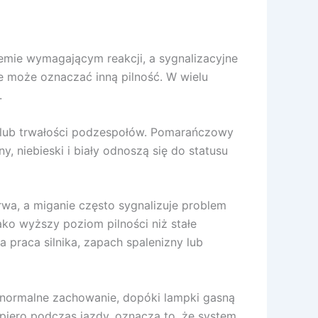
lemie wymagającym reakcji, a sygnalizacyjne
ze może oznaczać inną pilność. W wielu
.
a lub trwałości podzespołów. Pomarańczowy
y, niebieski i biały odnoszą się do statusu
rwa, a miganie często sygnalizuje problem
ko wyższy poziom pilności niż stałe
praca silnika, zapach spalenizny lub
o normalne zachowanie, dopóki lampki gasną
opiero podczas jazdy, oznacza to, że system