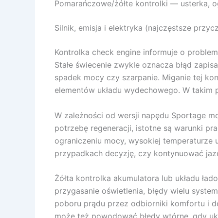
Pomarańczowe/żółte kontrolki — usterka, ogr
Silnik, emisja i elektryka (najczęstsze przyc
Kontrolka check engine informuje o problemi
Stałe świecenie zwykle oznacza błąd zapisa
spadek mocy czy szarpanie. Miganie tej ko
elementów układu wydechowego. W takim przyp
W zależności od wersji napędu Sportage moż
potrzebę regeneracji, istotne są warunki pra
ograniczeniu mocy, wysokiej temperaturze u
przypadkach decyzję, czy kontynuować jazd
Żółta kontrolka akumulatora lub układu ład
przygasanie oświetlenia, błędy wielu system
poboru prądu przez odbiorniki komfortu i do
może też powodować błędy wtórne, gdy układ