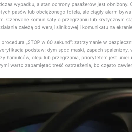
czas wypadku, a stan ochrony pasażerów jest obniżony. O
ętych pasów lub obciążonego fotela, ale ciągły alarm byw
kiem. Czerwone komunikaty o przegrzaniu lub krytycznym 
iałania zależą od wersji silnikowej i komunikatu na ekranie
a procedura „STOP w 60 sekund”: zatrzymanie w bezpieczny
weryfikacja podstaw: dym spod maski, zapach spalenizny, 
zy hamulców, oleju lub przegrzania, priorytetem jest unie
mi warto zapamiętać treść ostrzeżenia, bo często zawier