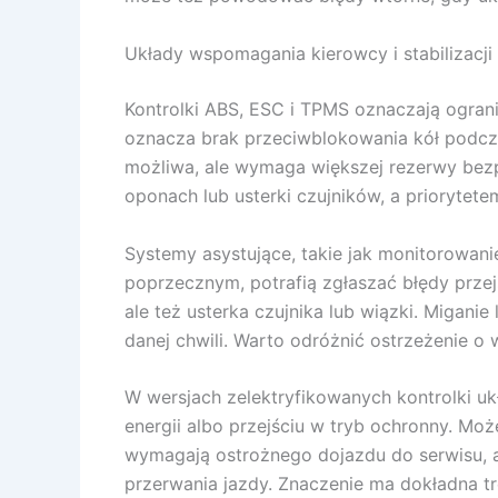
Układy wspomagania kierowcy i stabilizacji
Kontrolki ABS, ESC i TPMS oznaczają ograni
oznacza brak przeciwblokowania kół podczas
możliwa, ale wymaga większej rezerwy bezp
oponach lub usterki czujników, a priorytete
Systemy asystujące, takie jak monitorowani
poprzecznym, potrafią zgłaszać błędy przej
ale też usterka czujnika lub wiązki. Migan
danej chwili. Warto odróżnić ostrzeżenie 
W wersjach zelektryfikowanych kontrolki u
energii albo przejściu w tryb ochronny. Mo
wymagają ostrożnego dojazdu do serwisu, a
przerwania jazdy. Znaczenie ma dokładna t