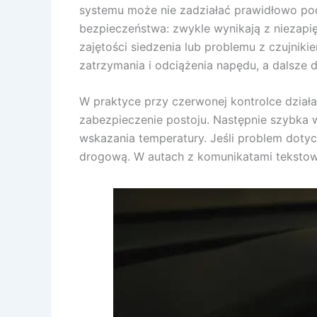
systemu może nie zadziałać prawidłowo pod
bezpieczeństwa: zwykle wynikają z niezapi
zajętości siedzenia lub problemu z czujni
zatrzymania i odciążenia napędu, a dalsze dz
W praktyce przy czerwonej kontrolce dział
zabezpieczenie postoju. Następnie szybka 
wskazania temperatury. Jeśli problem dotyc
drogową. W autach z komunikatami tekstowy