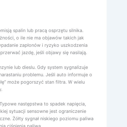
sją spalin lub pracą osprzętu silnika.
ości, o ile nie ma objawów takich jak
ypadanie zapłonów i ryzyko uszkodzenia
zerwać jazdę, jeśli objawy się nasilają.
zynie lub dieslu. Gdy system sygnalizuje
 narastaniu problemu. Jeśli auto informuje o
ę” może pogorszyć stan filtra. W wielu
.
. Typowe następstwa to spadek napięcia,
kiej sytuacji sensowne jest ograniczenie
eczne. Żółty sygnał niskiego poziomu paliwa
a ciśnienia paliwa.