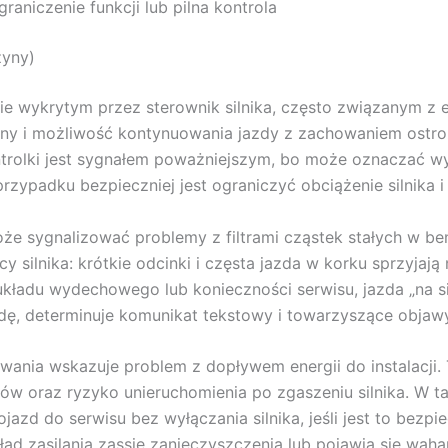
aniczenie funkcji lub pilna kontrola
zyny)
e wykrytym przez sterownik silnika, często związanym z emi
ny i możliwość kontynuowania jazdy z zachowaniem ostrożn
ntrolki jest sygnałem poważniejszym, bo może oznaczać w
adku bezpieczniej jest ograniczyć obciążenie silnika i pr
e sygnalizować problemy z filtrami cząstek stałych w ben
cy silnika: krótkie odcinki i częsta jazda w korku sprzyjają
kładu wydechowego lub konieczności serwisu, jazda „na sił
ę, determinuje komunikat tekstowy i towarzyszące objawy
owania wskazuje problem z dopływem energii do instalacji
ów oraz ryzyko unieruchomienia po zgaszeniu silnika. W ta
jazd do serwisu bez wyłączania silnika, jeśli jest to bezpi
 zasilania zassie zanieczyszczenia lub pojawią się wahani