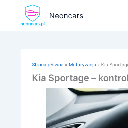
Przejdź
do
Neoncars
treści
Strona główna
Motoryzacja
Kia Sportage
Kia Sportage – kontrolk