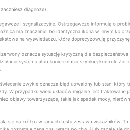
 zaczniesz diagnozę)
rzegawcze i sygnalizacyjne. Ostrzegawcze informują o prob
a różnica ma znaczenie, bo identyczna ikona w innym kolor
ekstowe na wyświetlaczu, które doprecyzowują przyczynę
. Czerwony oznacza sytuację krytyczną dla bezpieczeństw
ziałania systemu albo konieczności szybkiej kontroli. Zielon
u.
świecenie zwykle oznacza błąd utrwalony lub stan, który t
zdy. W przypadku wielu układów miganie jest traktowane ja
eż objawy towarzyszące, takie jak spadek mocy, nierówna 
apala się na krótko w ramach testu zestawu wskaźników. T
olka pozostaje zapalona, wraca po chwili lub zapala się d