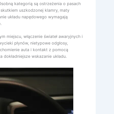
sobną kategorią są ostrzeżenia o pasach
a skutkiem uszkodzonej klamry, maty
stanie układu napędowego wymagają
.
m miejscu, włączenie świateł awaryjnych i
wycieki płynów, nietypowe odgłosy,
ruchomienie auta i kontakt z pomocą
a dokładniejsze wskazanie układu.