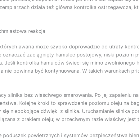
zemplarzach działa też główna kontrolka ostrzegawcza, kt
chmiastowa reakcja
tórych awaria może szybko doprowadzić do utraty kontroli
 oznaczać zaciągnięty hamulec postojowy, niski poziom 
 Jeśli kontrolka hamulców świeci się mimo zwolnionego 
zda nie powinna być kontynuowana. W takich warunkach prio
acy silnika bez właściwego smarowania. Po jej zapaleniu na
zeństwa. Kolejne kroki to sprawdzenie poziomu oleju na b
y się niepokojące dźwięki z silnika. Uruchamianie silnika 
iązana z brakiem oleju; w przeciwnym razie właściwy jest 
 poduszek powietrznych i systemów bezpieczeństwa bierne