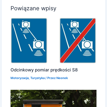
Powiązane wpisy
Odcinkowy pomiar prędkości S8
Motoryzacja
,
Turystyka
/ Przez
Neonek