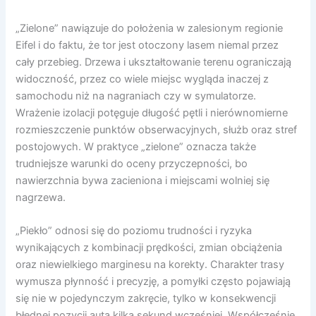
„Zielone” nawiązuje do położenia w zalesionym regionie
Eifel i do faktu, że tor jest otoczony lasem niemal przez
cały przebieg. Drzewa i ukształtowanie terenu ograniczają
widoczność, przez co wiele miejsc wygląda inaczej z
samochodu niż na nagraniach czy w symulatorze.
Wrażenie izolacji potęguje długość pętli i nierównomierne
rozmieszczenie punktów obserwacyjnych, służb oraz stref
postojowych. W praktyce „zielone” oznacza także
trudniejsze warunki do oceny przyczepności, bo
nawierzchnia bywa zacieniona i miejscami wolniej się
nagrzewa.
„Piekło” odnosi się do poziomu trudności i ryzyka
wynikających z kombinacji prędkości, zmian obciążenia
oraz niewielkiego marginesu na korekty. Charakter trasy
wymusza płynność i precyzję, a pomyłki często pojawiają
się nie w pojedynczym zakręcie, tylko w konsekwencji
błędnej pozycji auta kilka sekund wcześniej. Współcześnie