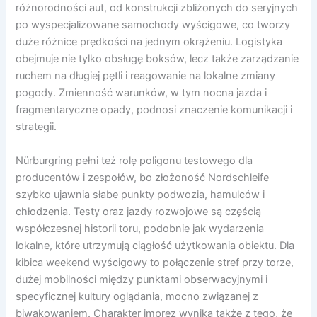
różnorodności aut, od konstrukcji zbliżonych do seryjnych
po wyspecjalizowane samochody wyścigowe, co tworzy
duże różnice prędkości na jednym okrążeniu. Logistyka
obejmuje nie tylko obsługę boksów, lecz także zarządzanie
ruchem na długiej pętli i reagowanie na lokalne zmiany
pogody. Zmienność warunków, w tym nocna jazda i
fragmentaryczne opady, podnosi znaczenie komunikacji i
strategii.
Nürburgring pełni też rolę poligonu testowego dla
producentów i zespołów, bo złożoność Nordschleife
szybko ujawnia słabe punkty podwozia, hamulców i
chłodzenia. Testy oraz jazdy rozwojowe są częścią
współczesnej historii toru, podobnie jak wydarzenia
lokalne, które utrzymują ciągłość użytkowania obiektu. Dla
kibica weekend wyścigowy to połączenie stref przy torze,
dużej mobilności między punktami obserwacyjnymi i
specyficznej kultury oglądania, mocno związanej z
biwakowaniem. Charakter imprez wynika także z tego, że