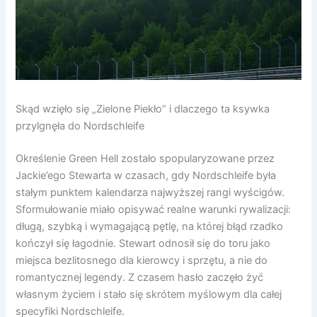
Skąd wzięło się „Zielone Piekło” i dlaczego ta ksywka
przylgnęła do Nordschleife
Określenie Green Hell zostało spopularyzowane przez
Jackie’ego Stewarta w czasach, gdy Nordschleife była
stałym punktem kalendarza najwyższej rangi wyścigów.
Sformułowanie miało opisywać realne warunki rywalizacji:
długą, szybką i wymagającą pętlę, na której błąd rzadko
kończył się łagodnie. Stewart odnosił się do toru jako
miejsca bezlitosnego dla kierowcy i sprzętu, a nie do
romantycznej legendy. Z czasem hasło zaczęło żyć
własnym życiem i stało się skrótem myślowym dla całej
specyfiki Nordschleife.