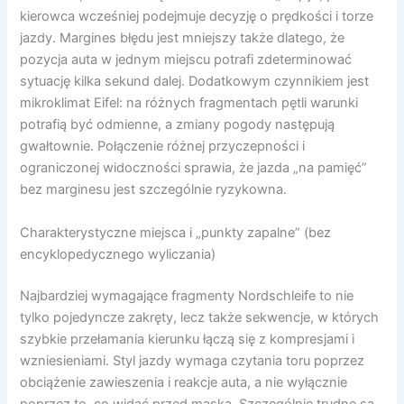
kierowca wcześniej podejmuje decyzję o prędkości i torze
jazdy. Margines błędu jest mniejszy także dlatego, że
pozycja auta w jednym miejscu potrafi zdeterminować
sytuację kilka sekund dalej. Dodatkowym czynnikiem jest
mikroklimat Eifel: na różnych fragmentach pętli warunki
potrafią być odmienne, a zmiany pogody następują
gwałtownie. Połączenie różnej przyczepności i
ograniczonej widoczności sprawia, że jazda „na pamięć”
bez marginesu jest szczególnie ryzykowna.
Charakterystyczne miejsca i „punkty zapalne” (bez
encyklopedycznego wyliczania)
Najbardziej wymagające fragmenty Nordschleife to nie
tylko pojedyncze zakręty, lecz także sekwencje, w których
szybkie przełamania kierunku łączą się z kompresjami i
wzniesieniami. Styl jazdy wymaga czytania toru poprzez
obciążenie zawieszenia i reakcje auta, a nie wyłącznie
poprzez to, co widać przed maską. Szczególnie trudne są