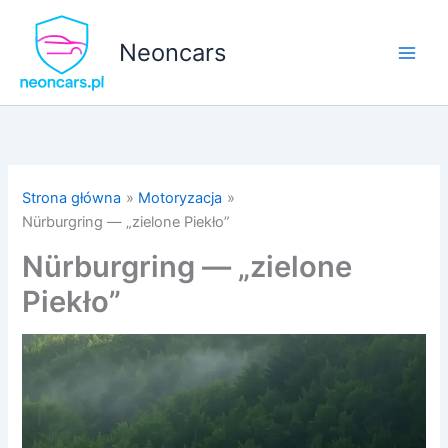
Przejdź
do
Neoncars
treści
Strona główna
Motoryzacja
Nürburgring — „zielone Piekło”
Nürburgring — „zielone
Piekło”