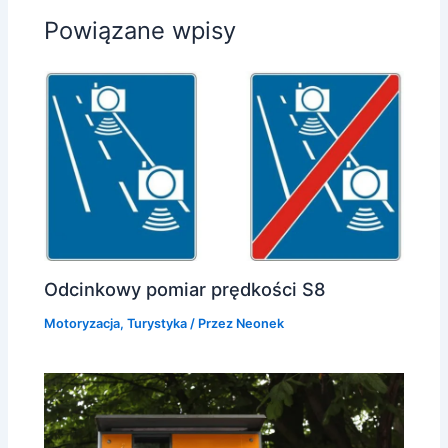
Powiązane wpisy
Odcinkowy pomiar prędkości S8
Motoryzacja
,
Turystyka
/ Przez
Neonek