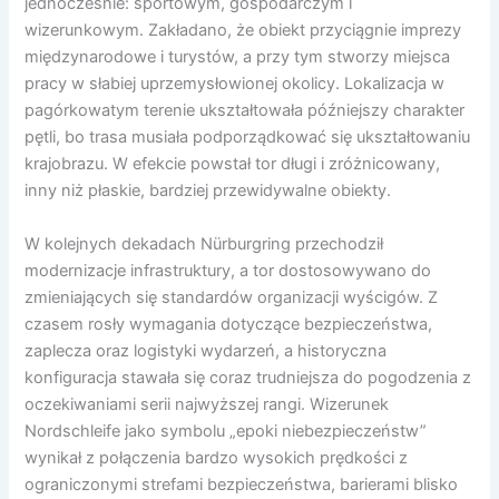
jednocześnie: sportowym, gospodarczym i
wizerunkowym. Zakładano, że obiekt przyciągnie imprezy
międzynarodowe i turystów, a przy tym stworzy miejsca
pracy w słabiej uprzemysłowionej okolicy. Lokalizacja w
pagórkowatym terenie ukształtowała późniejszy charakter
pętli, bo trasa musiała podporządkować się ukształtowaniu
krajobrazu. W efekcie powstał tor długi i zróżnicowany,
inny niż płaskie, bardziej przewidywalne obiekty.
W kolejnych dekadach Nürburgring przechodził
modernizacje infrastruktury, a tor dostosowywano do
zmieniających się standardów organizacji wyścigów. Z
czasem rosły wymagania dotyczące bezpieczeństwa,
zaplecza oraz logistyki wydarzeń, a historyczna
konfiguracja stawała się coraz trudniejsza do pogodzenia z
oczekiwaniami serii najwyższej rangi. Wizerunek
Nordschleife jako symbolu „epoki niebezpieczeństw”
wynikał z połączenia bardzo wysokich prędkości z
ograniczonymi strefami bezpieczeństwa, barierami blisko