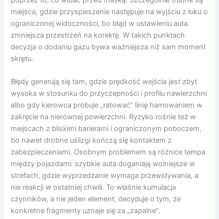
miejsca, gdzie przyspieszenie następuje na wyjściu z łuku o
ograniczonej widoczności, bo błąd w ustawieniu auta
zmniejsza przestrzeń na korektę. W takich punktach
decyzja o dodaniu gazu bywa ważniejsza niż sam moment
skrętu.
Błędy generują się tam, gdzie prędkość wejścia jest zbyt
wysoka w stosunku do przyczepności i profilu nawierzchni
albo gdy kierowca próbuje „ratować” linię hamowaniem w
zakręcie na nierównej powierzchni. Ryzyko rośnie też w
miejscach z bliskimi barierami i ograniczonym poboczem,
bo nawet drobne uślizgi kończą się kontaktem z
zabezpieczeniami. Osobnym problemem są różnice tempa
między pojazdami: szybkie auta doganiają wolniejsze w
strefach, gdzie wyprzedzanie wymaga przewidywania, a
nie reakcji w ostatniej chwili. To właśnie kumulacja
czynników, a nie jeden element, decyduje o tym, że
konkretne fragmenty uznaje się za „zapalne”.