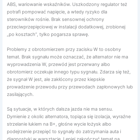
ABS, wariowanie wskaźników. Uszkodzony regulator też
potrafi pompować napięcie, a wtedy ryzyko dla
sterowników rośnie. Brak sensownej ochrony
przeciwprzepięciowej w instalacji dodatkowej, zrobionej
„po kosztach”, tylko pogarsza sprawę.
Problemy z obrotomierzem przy zacisku W to osobny
temat. Brak sygnału może oznaczać, że alternator nie ma
wyprowadzenia W, przewód jest przerwany albo
obrotomierz oczekuje innego typu sygnału. Zdarza się też,
że sygnał W jest, ale zakłócony przez kiepskie
prowadzenie przewodu przy przewodach zapłonowych lub
zasilających.
Są sytuacje, w których dalsza jazda nie ma sensu.
Dymienie z okolic alternatora, topiąca się izolacja, wyraźne
strzelanie łukiem na B+, głośne wycie łożysk albo
podejrzenie przepięć to sygnały do zatrzymania auta i
diagnostyki w warsztacie. Lepiej zakończyć temat na