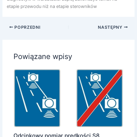
etapie przewodu niż na etapie sterowników
POPRZEDNI
NASTĘPNY
Powiązane wpisy
Odcinkowy pomiar prędkości S8