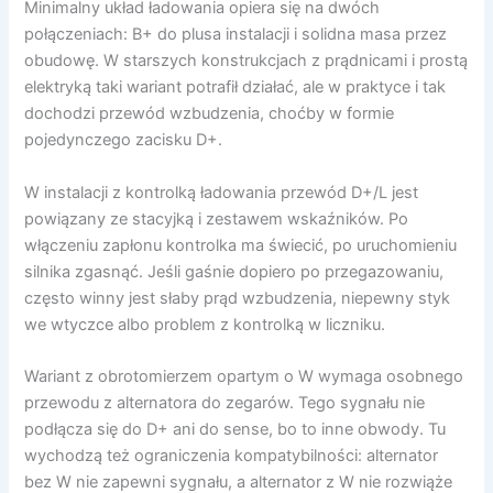
Minimalny układ ładowania opiera się na dwóch
połączeniach: B+ do plusa instalacji i solidna masa przez
obudowę. W starszych konstrukcjach z prądnicami i prostą
elektryką taki wariant potrafił działać, ale w praktyce i tak
dochodzi przewód wzbudzenia, choćby w formie
pojedynczego zacisku D+.
W instalacji z kontrolką ładowania przewód D+/L jest
powiązany ze stacyjką i zestawem wskaźników. Po
włączeniu zapłonu kontrolka ma świecić, po uruchomieniu
silnika zgasnąć. Jeśli gaśnie dopiero po przegazowaniu,
często winny jest słaby prąd wzbudzenia, niepewny styk
we wtyczce albo problem z kontrolką w liczniku.
Wariant z obrotomierzem opartym o W wymaga osobnego
przewodu z alternatora do zegarów. Tego sygnału nie
podłącza się do D+ ani do sense, bo to inne obwody. Tu
wychodzą też ograniczenia kompatybilności: alternator
bez W nie zapewni sygnału, a alternator z W nie rozwiąże