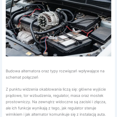
Budowa alternatora oraz typy rozwiązań wpływające na
schemat połączeń
Z punktu widzenia okablowania liczą się: główne wyjście
prądowe, tor wzbudzenia, regulator, masa oraz mostek
prostowniczy. Na zewnątrz widoczne są zaciski i złącza,
ale ich funkcje wynikają z tego, jak regulator steruje
wirnikiem i jak alternator komunikuje się z instalacją auta.