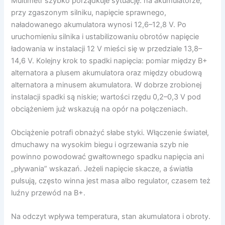
Multimetr szybko porządkuje sytuację: na akumulatorze,
przy zgaszonym silniku, napięcie sprawnego,
naładowanego akumulatora wynosi 12,6–12,8 V. Po
uruchomieniu silnika i ustabilizowaniu obrotów napięcie
ładowania w instalacji 12 V mieści się w przedziale 13,8–
14,6 V. Kolejny krok to spadki napięcia: pomiar między B+
alternatora a plusem akumulatora oraz między obudową
alternatora a minusem akumulatora. W dobrze zrobionej
instalacji spadki są niskie; wartości rzędu 0,2–0,3 V pod
obciążeniem już wskazują na opór na połączeniach.
Obciążenie potrafi obnażyć słabe styki. Włączenie świateł,
dmuchawy na wysokim biegu i ogrzewania szyb nie
powinno powodować gwałtownego spadku napięcia ani
„pływania” wskazań. Jeżeli napięcie skacze, a światła
pulsują, często winna jest masa albo regulator, czasem też
luźny przewód na B+.
Na odczyt wpływa temperatura, stan akumulatora i obroty.