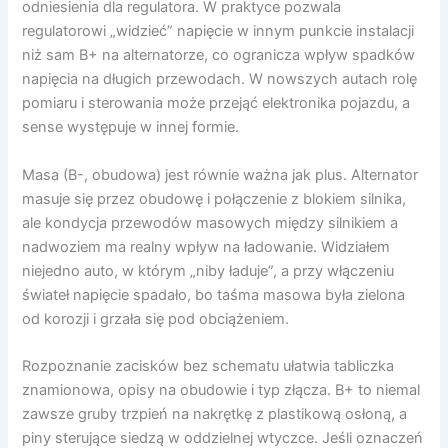
odniesienia dla regulatora. W praktyce pozwala
regulatorowi „widzieć” napięcie w innym punkcie instalacji
niż sam B+ na alternatorze, co ogranicza wpływ spadków
napięcia na długich przewodach. W nowszych autach rolę
pomiaru i sterowania może przejąć elektronika pojazdu, a
sense występuje w innej formie.
Masa (B-, obudowa) jest równie ważna jak plus. Alternator
masuje się przez obudowę i połączenie z blokiem silnika,
ale kondycja przewodów masowych między silnikiem a
nadwoziem ma realny wpływ na ładowanie. Widziałem
niejedno auto, w którym „niby ładuje”, a przy włączeniu
świateł napięcie spadało, bo taśma masowa była zielona
od korozji i grzała się pod obciążeniem.
Rozpoznanie zacisków bez schematu ułatwia tabliczka
znamionowa, opisy na obudowie i typ złącza. B+ to niemal
zawsze gruby trzpień na nakrętkę z plastikową osłoną, a
piny sterujące siedzą w oddzielnej wtyczce. Jeśli oznaczeń