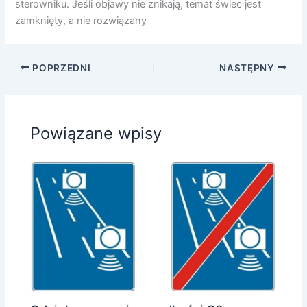
sterowniku. Jeśli objawy nie znikają, temat świec jest
zamknięty, a nie rozwiązany
POPRZEDNI
NASTĘPNY
Powiązane wpisy