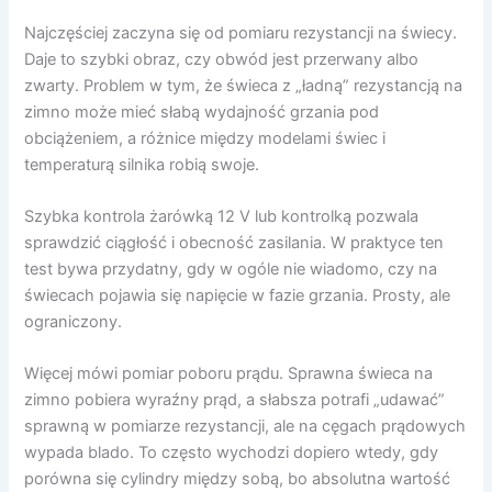
Najczęściej zaczyna się od pomiaru rezystancji na świecy.
Daje to szybki obraz, czy obwód jest przerwany albo
zwarty. Problem w tym, że świeca z „ładną” rezystancją na
zimno może mieć słabą wydajność grzania pod
obciążeniem, a różnice między modelami świec i
temperaturą silnika robią swoje.
Szybka kontrola żarówką 12 V lub kontrolką pozwala
sprawdzić ciągłość i obecność zasilania. W praktyce ten
test bywa przydatny, gdy w ogóle nie wiadomo, czy na
świecach pojawia się napięcie w fazie grzania. Prosty, ale
ograniczony.
Więcej mówi pomiar poboru prądu. Sprawna świeca na
zimno pobiera wyraźny prąd, a słabsza potrafi „udawać”
sprawną w pomiarze rezystancji, ale na cęgach prądowych
wypada blado. To często wychodzi dopiero wtedy, gdy
porówna się cylindry między sobą, bo absolutna wartość