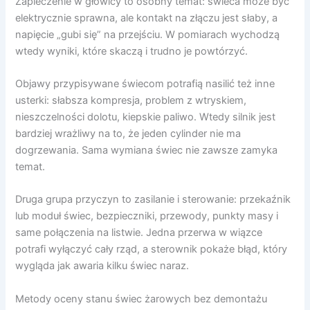
Zapieczenie w głowicy to osobny temat: świeca może być
elektrycznie sprawna, ale kontakt na złączu jest słaby, a
napięcie „gubi się” na przejściu. W pomiarach wychodzą
wtedy wyniki, które skaczą i trudno je powtórzyć.
Objawy przypisywane świecom potrafią nasilić też inne
usterki: słabsza kompresja, problem z wtryskiem,
nieszczelności dolotu, kiepskie paliwo. Wtedy silnik jest
bardziej wrażliwy na to, że jeden cylinder nie ma
dogrzewania. Sama wymiana świec nie zawsze zamyka
temat.
Druga grupa przyczyn to zasilanie i sterowanie: przekaźnik
lub moduł świec, bezpieczniki, przewody, punkty masy i
same połączenia na listwie. Jedna przerwa w wiązce
potrafi wyłączyć cały rząd, a sterownik pokaże błąd, który
wygląda jak awaria kilku świec naraz.
Metody oceny stanu świec żarowych bez demontażu