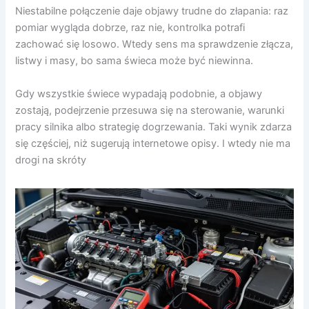
Niestabilne połączenie daje objawy trudne do złapania: raz
pomiar wygląda dobrze, raz nie, kontrolka potrafi
zachować się losowo. Wtedy sens ma sprawdzenie złącza,
listwy i masy, bo sama świeca może być niewinna.
Gdy wszystkie świece wypadają podobnie, a objawy
zostają, podejrzenie przesuwa się na sterowanie, warunki
pracy silnika albo strategię dogrzewania. Taki wynik zdarza
się częściej, niż sugerują internetowe opisy. I wtedy nie ma
drogi na skróty