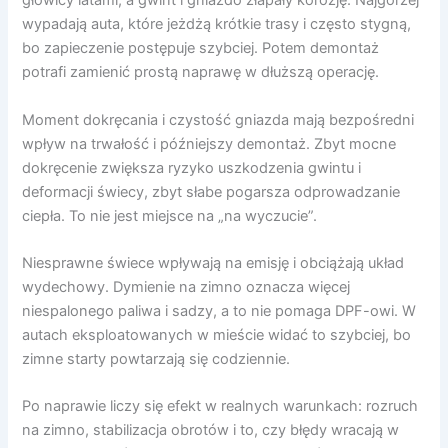
głowicy latami, a gwint i gniazdo złapały korozję. Najgorzej
wypadają auta, które jeżdżą krótkie trasy i często stygną,
bo zapieczenie postępuje szybciej. Potem demontaż
potrafi zamienić prostą naprawę w dłuższą operację.
Moment dokręcania i czystość gniazda mają bezpośredni
wpływ na trwałość i późniejszy demontaż. Zbyt mocne
dokręcenie zwiększa ryzyko uszkodzenia gwintu i
deformacji świecy, zbyt słabe pogarsza odprowadzanie
ciepła. To nie jest miejsce na „na wyczucie”.
Niesprawne świece wpływają na emisję i obciążają układ
wydechowy. Dymienie na zimno oznacza więcej
niespalonego paliwa i sadzy, a to nie pomaga DPF-owi. W
autach eksploatowanych w mieście widać to szybciej, bo
zimne starty powtarzają się codziennie.
Po naprawie liczy się efekt w realnych warunkach: rozruch
na zimno, stabilizacja obrotów i to, czy błędy wracają w