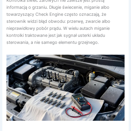
Kontrolka świec żarowych nie zawsze jest prostą
informacją o grzaniu. Długie świecenie, miganie albo
towarzyszący Check Engine często oznaczają, że
sterownik widzi błąd obwodu: przerwę, zwarcie albo
nieprawidłowy pobór prądu. W wielu autach miganie
kontrolki traktowane jest jak sygnał usterki układu
sterowania, a nie samego elementu grzejnego.