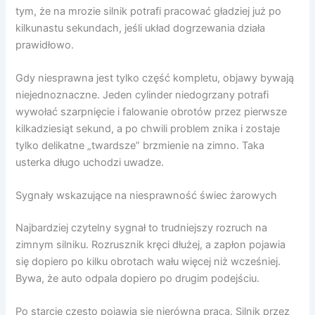
tym, że na mrozie silnik potrafi pracować gładziej już po
kilkunastu sekundach, jeśli układ dogrzewania działa
prawidłowo.
Gdy niesprawna jest tylko część kompletu, objawy bywają
niejednoznaczne. Jeden cylinder niedogrzany potrafi
wywołać szarpnięcie i falowanie obrotów przez pierwsze
kilkadziesiąt sekund, a po chwili problem znika i zostaje
tylko delikatne „twardsze” brzmienie na zimno. Taka
usterka długo uchodzi uwadze.
Sygnały wskazujące na niesprawność świec żarowych
Najbardziej czytelny sygnał to trudniejszy rozruch na
zimnym silniku. Rozrusznik kręci dłużej, a zapłon pojawia
się dopiero po kilku obrotach wału więcej niż wcześniej.
Bywa, że auto odpala dopiero po drugim podejściu.
Po starcie często pojawia się nierówna praca. Silnik przez