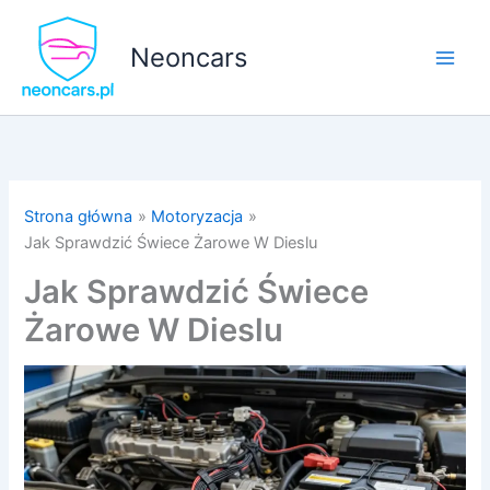
Przejdź
do
Neoncars
treści
Strona główna
Motoryzacja
Jak Sprawdzić Świece Żarowe W Dieslu
Jak Sprawdzić Świece
Żarowe W Dieslu